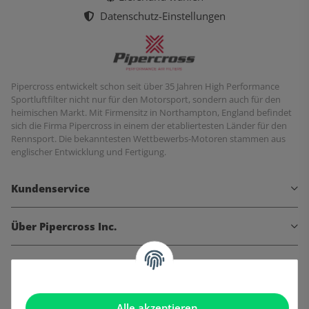
Datenschutz-Einstellungen
Pipercross entwickelt schon seit über 35 Jahren High Performance
Sportluftfilter nicht nur für den Motorsport, sondern auch für den
heimischen Markt. Mit Firmensitz in Northampton, England befindet
sich die Firma Pipercross in einem der etabliertesten Länder für den
Rennsport. Die bekanntesten Wettbewerbs-Motoren stammen aus
englischer Entwicklung und Fertigung.
Kundenservice
Über Pipercross Inc.
Informationen
Gesetzliche Informationen
Alle akzeptieren