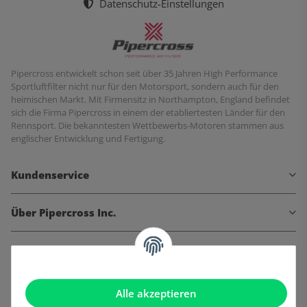
Datenschutz-Einstellungen
Pipercross entwickelt schon seit über 35 Jahren High Performance
Sportluftfilter nicht nur für den Motorsport, sondern auch für den
heimischen Markt. Mit Firmensitz in Northampton, England befindet
sich die Firma Pipercross in einem der etabliertesten Länder für den
Rennsport. Die bekanntesten Wettbewerbs-Motoren stammen aus
englischer Entwicklung und Fertigung.
Kundenservice
Über Pipercross Inc.
Informationen
Gesetzliche Informationen
Alle akzeptieren