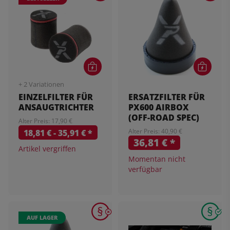
+ 2 Variationen
EINZELFILTER FÜR
ERSATZFILTER FÜR
ANSAUGTRICHTER
PX600 AIRBOX
(OFF-ROAD SPEC)
Alter Preis: 17,90 €
Alter Preis: 40,90 €
18,81 € -
35,91 €
*
36,81 €
*
Artikel vergriffen
Momentan nicht
verfügbar
AUF LAGER