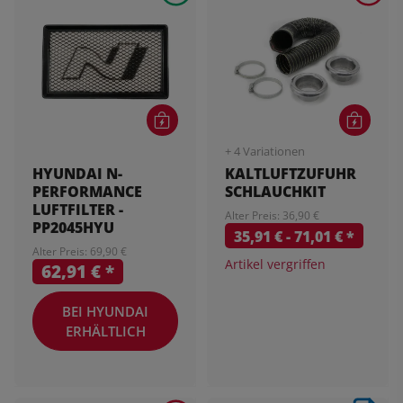
+ 4 Variationen
HYUNDAI N-
KALTLUFTZUFUHR
PERFORMANCE
SCHLAUCHKIT
LUFTFILTER -
Alter Preis: 36,90 €
PP2045HYU
35,91 € -
71,01 €
*
Alter Preis: 69,90 €
Artikel vergriffen
62,91 €
*
BEI HYUNDAI
ERHÄLTLICH