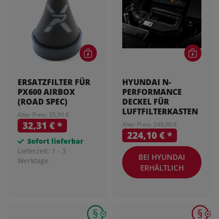
ERSATZFILTER FÜR
HYUNDAI N-
PX600 AIRBOX
PERFORMANCE
(ROAD SPEC)
DECKEL FÜR
LUFTFILTERKASTEN
Alter Preis: 35,90 €
32,31 €
*
Alter Preis: 249,00 €
224,10 €
*
Sofort lieferbar
Lieferzeit:
1 - 3
BEI HYUNDAI
Werktage
ERHÄLTLICH