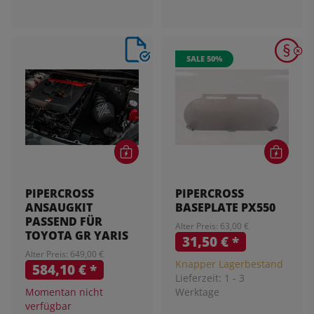
SALE 50%
PIPERCROSS
PIPERCROSS
ANSAUGKIT
BASEPLATE PX550
PASSEND FÜR
Alter Preis: 63,00 €
TOYOTA GR YARIS
31,50 €
*
Alter Preis: 649,00 €
Knapper Lagerbestand
584,10 €
*
Lieferzeit:
1 - 3
Momentan nicht
Werktage
verfügbar