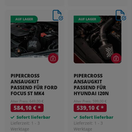
AUF LAGER
AUF LAGER
PIPERCROSS
PIPERCROSS
ANSAUGKIT
ANSAUGKIT
PASSEND FÜR FORD
PASSEND FÜR
FOCUS ST MK4
HYUNDAI I20N
Alter Preis: 649,00 €
Alter Preis: 599,00 €
584,10 €
*
539,10 €
*
Sofort lieferbar
Sofort lieferbar
Lieferzeit:
1 - 3
Lieferzeit:
1 - 3
Werktage
Werktage