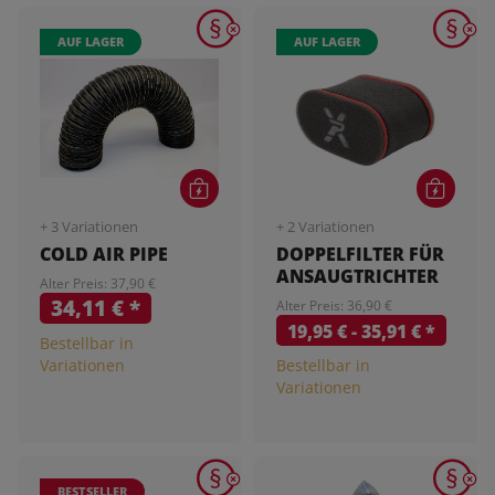
AUF LAGER
AUF LAGER
+ 3 Variationen
+ 2 Variationen
COLD AIR PIPE
DOPPELFILTER FÜR
ANSAUGTRICHTER
Alter Preis: 37,90 €
34,11 €
*
Alter Preis: 36,90 €
19,95 € -
35,91 €
*
Bestellbar in
Variationen
Bestellbar in
Variationen
BESTSELLER