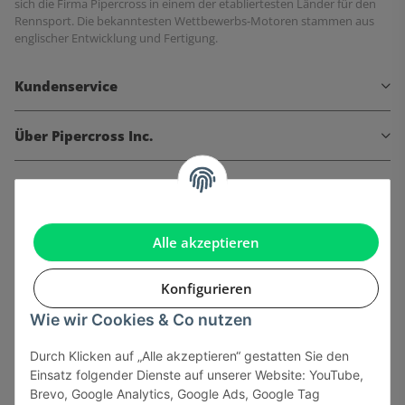
sich die Firma Pipercross in einem der etabliertesten Länder für den
Rennsport. Die bekanntesten Wettbewerbs-Motoren stammen aus
englischer Entwicklung und Fertigung.
Kundenservice
Über Pipercross Inc.
Informationen
Gesetzliche Informationen
Alle akzeptieren
Konfigurieren
Wie wir Cookies & Co nutzen
Onlinehandel basiert auf Vertrauen:
Durch Klicken auf „Alle akzeptieren“ gestatten Sie den
Einsatz folgender Dienste auf unserer Website: YouTube,
Sicher bezahlen via:
Brevo, Google Analytics, Google Ads, Google Tag