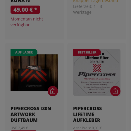
KONA N
Knapper Lagerbestand
Lieferzeit:
1 - 3
49,00 €
*
Werktage
Momentan nicht
verfügbar
AUF LAGER
BESTSELLER
PIPERCROSS I30N
PIPERCROSS
ARTWORK
LIFETIME
DUFTBAUM
AUFKLEBER
UVP 2,49 €
Alter Preis: 0,01 €