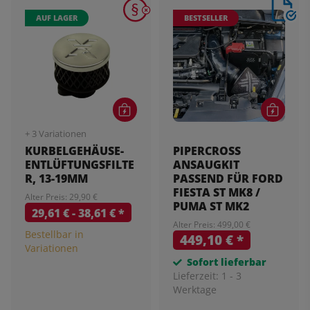
AUF LAGER
BESTSELLER
+ 3 Variationen
KURBELGEHÄUSE-
PIPERCROSS
ENTLÜFTUNGSFILTE
ANSAUGKIT
R, 13-19MM
PASSEND FÜR FORD
FIESTA ST MK8 /
Alter Preis: 29,90 €
PUMA ST MK2
29,61 € -
38,61 €
*
Alter Preis: 499,00 €
Bestellbar in
449,10 €
*
Variationen
Sofort lieferbar
Lieferzeit:
1 - 3
Werktage