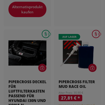
Alternativprodukt
kaufen
AUF LAGER
PIPERCROSS DECKEL
PIPERCROSS FILTER
FÜR
MUD RACE OIL
LUFTFILTERKASTEN
Alter Preis: 30,90 €
PASSEND FÜR
27,81 €
*
HYUNDAI I30N UND