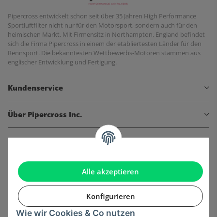
Pipercross entwickelt schon seit über 35 Jahren High Performance
Sportluftfilter nicht nur für den Motorsport, sondern auch für den
heimischen Markt. Mit Firmensitz in Northampton, England befindet
sich die Firma Pipercross in einem der etabliertesten Länder für den
Rennsport. Die bekanntesten Wettbewerbs-Motoren stammen aus
englischer Entwicklung und Fertigung.
Kundenservice
Über Pipercross Inc.
Informationen
Gesetzliche Informationen
Alle akzeptieren
Konfigurieren
Wie wir Cookies & Co nutzen