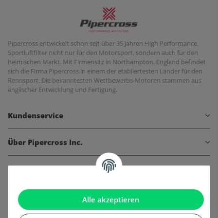
Pipercross entwickelt schon seit über 35 Jahren High Performance
Sportluftfilter nicht nur für den Motorsport, sondern auch für den
heimischen Markt. Mit Firmensitz in Northampton, England befindet
sich die Firma Pipercross in einem der etabliertesten Länder für den
Rennsport. Die bekanntesten Wettbewerbs-Motoren stammen aus
englischer Entwicklung und Fertigung.
Kundenservice
Über Pipercross Inc.
Informationen
Gesetzliche Informationen
Alle akzeptieren