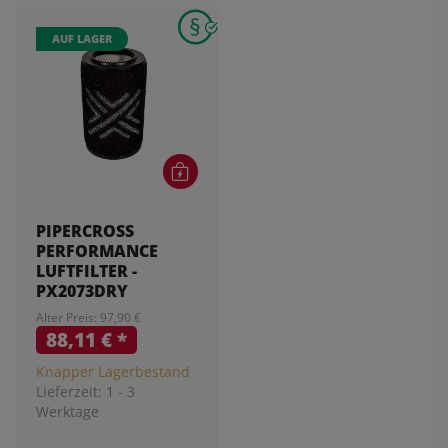
AUF LAGER
PIPERCROSS
PERFORMANCE
LUFTFILTER -
PX2073DRY
Alter Preis: 97,90 €
88,11 €
*
Knapper Lagerbestand
Lieferzeit:
1 - 3
Werktage