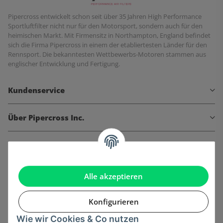
Pipercross entwickelt schon seit über 35 Jahren High Performance
Sportluftfilter nicht nur für den Motorsport, sondern auch für den
heimischen Markt. Mit Firmensitz in Northampton, England befindet
sich die Firma Pipercross in einem der etabliertesten Länder für den
Rennsport. Die bekanntesten Wettbewerbs-Motoren stammen aus
englischer Entwicklung und Fertigung.
Kundenservice
Über Pipercross Inc.
Informationen
Gesetzliche Informationen
Alle akzeptieren
Konfigurieren
Wie wir Cookies & Co nutzen