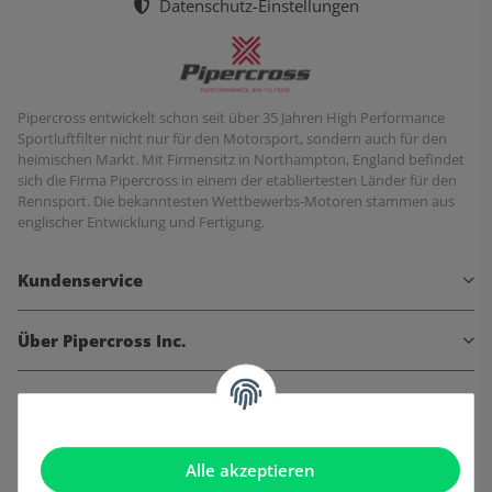
Datenschutz-Einstellungen
Pipercross entwickelt schon seit über 35 Jahren High Performance
Sportluftfilter nicht nur für den Motorsport, sondern auch für den
heimischen Markt. Mit Firmensitz in Northampton, England befindet
sich die Firma Pipercross in einem der etabliertesten Länder für den
Rennsport. Die bekanntesten Wettbewerbs-Motoren stammen aus
englischer Entwicklung und Fertigung.
Kundenservice
Über Pipercross Inc.
Informationen
Gesetzliche Informationen
Alle akzeptieren