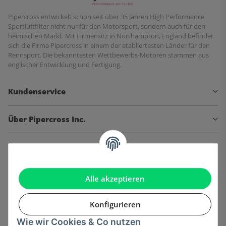
Pipercross entwickelt schon seit über 35 Jahren High Performance
Sportluftfilter nicht nur für den Motorsport, sondern auch für den
heimischen Markt. Mit Firmensitz in Northampton, England befindet
sich die Firma Pipercross in einem der etabliertesten Länder für den
Rennsport. Die bekanntesten Wettbewerbs-Motoren stammen aus
englischer Entwicklung und Fertigung.
Kundenservice
Über Pipercross Inc.
Informationen
Gesetzliche Informationen
Alle akzeptieren
Konfigurieren
Wie wir Cookies & Co nutzen