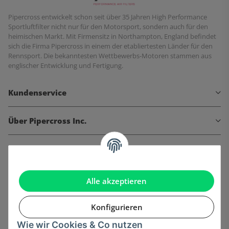
Pipercross entwickelt schon seit über 35 Jahren High Performance
Sportluftfilter nicht nur für den Motorsport, sondern auch für den
heimischen Markt. Mit Firmensitz in Northampton, England befindet
sich die Firma Pipercross in einem der etabliertesten Länder für den
Rennsport. Die bekanntesten Wettbewerbs-Motoren stammen aus
englischer Entwicklung und Fertigung.
Kundenservice
Über Pipercross Inc.
Informationen
Gesetzliche Informationen
Alle akzeptieren
Konfigurieren
Wie wir Cookies & Co nutzen