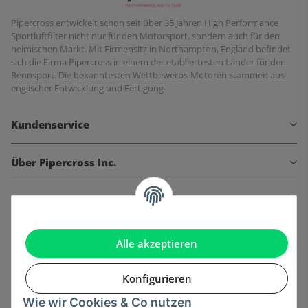
Pipercross entwickelt schon seit über 35 Jahren High Performance
Sportluftfilter nicht nur für den Motorsport, sondern auch für den
heimischen Markt. Mit Firmensitz in Northampton, England befindet
sich die Firma Pipercross in einem der etabliertesten Länder für den
Rennsport. Die bekanntesten Wettbewerbs-Motoren stammen aus
englischer Entwicklung und Fertigung.
Kundenservice
Über Pipercross Inc.
Informationen
Gesetzliche Informationen
Alle akzeptieren
Konfigurieren
Wie wir Cookies & Co nutzen