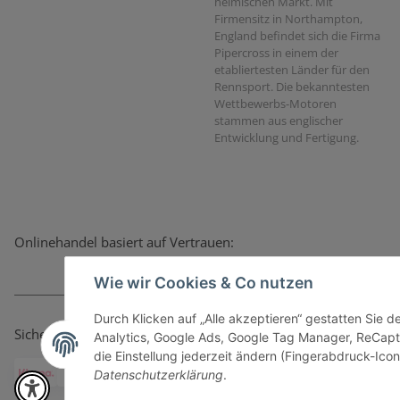
heimischen Markt. Mit
Firmensitz in Northampton,
England befindet sich die Firma
Pipercross in einem der
etabliertesten Länder für den
Rennsport. Die bekanntesten
Wettbewerbs-Motoren
stammen aus englischer
Entwicklung und Fertigung.
Onlinehandel basiert auf Vertrauen:
Wie wir Cookies & Co nutzen
Durch Klicken auf „Alle akzeptieren“ gestatten Sie 
Sicher bezahlen via:
Analytics, Google Ads, Google Tag Manager, ReCapt
die Einstellung jederzeit ändern (Fingerabdruck-Icon 
Datenschutzerklärung
.