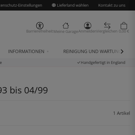
enschutz-Einstellungen
Lieferland wählen
Kontakt zu uns
Barrierefreiheit
Anmelden
Vergleichen
0,00 €
Meine Garage
INFORMATIONEN
REINIGUNG UND WARTUNG
e
Handgefertigt in England
93 bis 04/99
1 Artikel