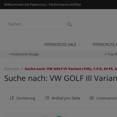
Willkommen bei Pipercross - Performance Airfilter
PIPERCROSS SALE
PIPERCROSS
Exklusives Design
Top K
Startseite
Suche nach: VW GOLF III Variant (1H5), 1.9 D, 64 PS, 
Suche nach: VW GOLF III Variant
Sortierung
Artikel pro Seite
Listenansic