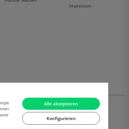
Händler werden
Impressum
oogle
Alle akzeptieren
önnen
serer
Konfigurieren