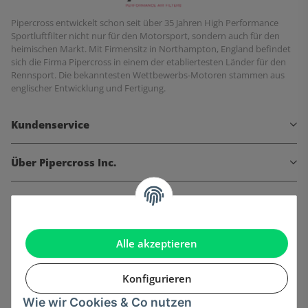
Pipercross entwickelt schon seit über 35 Jahren High Performance
Sportluftfilter nicht nur für den Motorsport, sondern auch für den
heimischen Markt. Mit Firmensitz in Northampton, England befindet
sich die Firma Pipercross in einem der etabliertesten Länder für den
Rennsport. Die bekanntesten Wettbewerbs-Motoren stammen aus
englischer Entwicklung und Fertigung.
Kundenservice
Über Pipercross Inc.
Informationen
Gesetzliche Informationen
Alle akzeptieren
Konfigurieren
Wie wir Cookies & Co nutzen