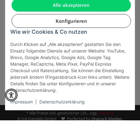
Gesetzliche Informationen
Alle akzeptieren
Konfigurieren
Wie wir Cookies & Co nutzen
Onlinehandel basiert auf Vertrauen:
Durch Klicken auf „Alle akzeptieren“ gestatten Sie den
Einsatz folgender Dienste auf unserer Website: YouTube,
Sicher bezahlen via:
Brevo, Google Analytics, Google Ads, Google Tag
Manager, ReCaptcha, Meta Pixel, PayPal Express
Checkout und Ratenzahlung. Sie können die Einstellung
jederzeit ändern (Fingerabdruck-Icon links unten). Weitere
Details finden Sie unter
Konfigurieren
und in unserer
Datenschutzerklärung
.
Impressum
|
Datenschutzerklärung
* Alle Preise inkl. gesetzlicher USt., zzgl.
Versand
© J+A Handels GmbH
Perfected by
Dreizack Medien.
Powered by
JTL-Shop