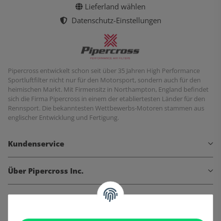
Lieferland wählen
Datenschutz-Einstellungen
Pipercross entwickelt schon seit über 35 Jahren High Performance
Sportluftfilter nicht nur für den Motorsport, sondern auch für den
heimischen Markt. Mit Firmensitz in Northampton, England befindet
sich die Firma Pipercross in einem der etabliertesten Länder für den
Rennsport. Die bekanntesten Wettbewerbs-Motoren stammen aus
englischer Entwicklung und Fertigung.
Kundenservice
Über Pipercross Inc.
Informationen