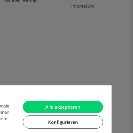
Händler werden
Impressum
oogle
Alle akzeptieren
önnen
serer
Konfigurieren