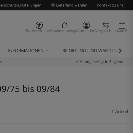
enschutz-Einstellungen
Lieferland wählen
Kontakt zu uns
Barrierefreiheit
Anmelden
Vergleichen
0,00 €
Meine Garage
INFORMATIONEN
REINIGUNG UND WARTUNG
e
Handgefertigt in England
09/75 bis 09/84
1 Artikel