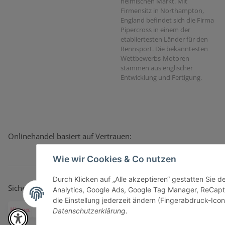
heimischen Markt. Mit
Firmensitz in Northampton,
England befindet sich die Firma
Pipercross in einem der
etabliertesten Länder für den
Rennsport. Die bekanntesten
Wettbewerbs-Motoren
stammen aus englischer
Entwicklung und Fertigung.
Onlinehandel basiert auf Vertrauen:
Wie wir Cookies & Co nutzen
Durch Klicken auf „Alle akzeptieren“ gestatten Sie 
Sicher bezahlen via:
Analytics, Google Ads, Google Tag Manager, ReCapt
die Einstellung jederzeit ändern (Fingerabdruck-Icon 
Datenschutzerklärung
.