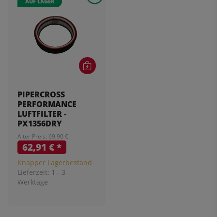
AUF LAGER
PIPERCROSS
PERFORMANCE
LUFTFILTER -
PX1356DRY
Alter Preis: 69,90 €
62,91 €
*
Knapper Lagerbestand
Lieferzeit:
1 - 3
Werktage