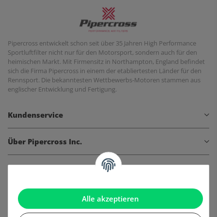
Pipercross entwickelt schon seit über 35 Jahren High Performance
Sportluftfilter nicht nur für den Motorsport, sondern auch für den
heimischen Markt. Mit Firmensitz in Northampton, England befindet
sich die Firma Pipercross in einem der etabliertesten Länder für den
Rennsport. Die bekanntesten Wettbewerbs-Motoren stammen aus
englischer Entwicklung und Fertigung.
Kundenservice
Über Pipercross Inc.
Informationen
Gesetzliche Informationen
Alle akzeptieren