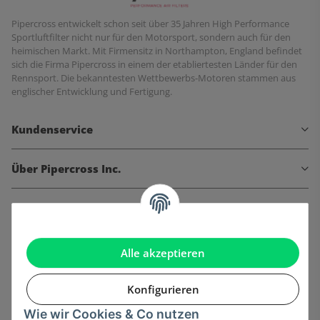
Pipercross entwickelt schon seit über 35 Jahren High Performance
Sportluftfilter nicht nur für den Motorsport, sondern auch für den
heimischen Markt. Mit Firmensitz in Northampton, England befindet
sich die Firma Pipercross in einem der etabliertesten Länder für den
Rennsport. Die bekanntesten Wettbewerbs-Motoren stammen aus
englischer Entwicklung und Fertigung.
Kundenservice
Über Pipercross Inc.
Informationen
Gesetzliche Informationen
Alle akzeptieren
Konfigurieren
Wie wir Cookies & Co nutzen