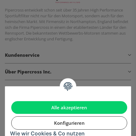
Pipercross entwickelt schon seit über 35 Jahren High Performance
Sportluftfilter nicht nur für den Motorsport, sondern auch für den
heimischen Markt. Mit Firmensitz in Northampton, England befindet
sich die Firma Pipercross in einem der etabliertesten Länder für den
Rennsport. Die bekanntesten Wettbewerbs-Motoren stammen aus
englischer Entwicklung und Fertigung.
Kundenservice
Über Pipercross Inc.
Informationen
Gesetzliche Informationen
Alle akzeptieren
Konfigurieren
Wie wir Cookies & Co nutzen