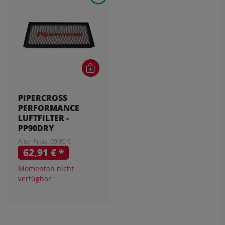
PIPERCROSS
PERFORMANCE
LUFTFILTER -
PP90DRY
Alter Preis: 69,90 €
62,91 €
*
Momentan nicht
verfügbar