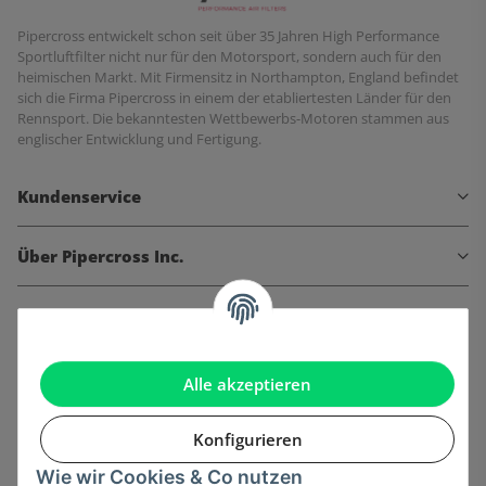
Pipercross entwickelt schon seit über 35 Jahren High Performance
Sportluftfilter nicht nur für den Motorsport, sondern auch für den
heimischen Markt. Mit Firmensitz in Northampton, England befindet
sich die Firma Pipercross in einem der etabliertesten Länder für den
Rennsport. Die bekanntesten Wettbewerbs-Motoren stammen aus
englischer Entwicklung und Fertigung.
Kundenservice
Über Pipercross Inc.
Informationen
Gesetzliche Informationen
Alle akzeptieren
Konfigurieren
Wie wir Cookies & Co nutzen