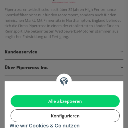
Pipercross entwickelt schon seit über 35 Jahren High Performance
Sportluftfilter nicht nur für den Motorsport, sondern auch für den
heimischen Markt. Mit Firmensitz in Northampton, England befindet
sich die Firma Pipercross in einem der etabliertesten Länder für den
Rennsport. Die bekanntesten Wettbewerbs-Motoren stammen aus
englischer Entwicklung und Fertigung.
Kundenservice
Über Pipercross Inc.
Informationen
Gesetzliche Informationen
Alle akzeptieren
Konfigurieren
Wie wir Cookies & Co nutzen