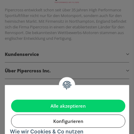
Pipercross entwickelt schon seit über 35 Jahren High Performance
Sportluftfilter nicht nur für den Motorsport, sondern auch für den
heimischen Markt. Mit Firmensitz in Northampton, England befindet
sich die Firma Pipercross in einem der etabliertesten Länder für den
Rennsport. Die bekanntesten Wettbewerbs-Motoren stammen aus
englischer Entwicklung und Fertigung.
Kundenservice
Über Pipercross Inc.
Informationen
Gesetzliche Informationen
Alle akzeptieren
Konfigurieren
Wie wir Cookies & Co nutzen