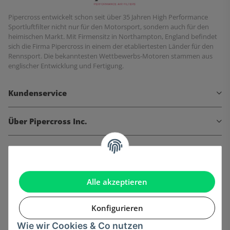
Pipercross entwickelt schon seit über 35 Jahren High Performance
Sportluftfilter nicht nur für den Motorsport, sondern auch für den
heimischen Markt. Mit Firmensitz in Northampton, England befindet
sich die Firma Pipercross in einem der etabliertesten Länder für den
Rennsport. Die bekanntesten Wettbewerbs-Motoren stammen aus
englischer Entwicklung und Fertigung.
Kundenservice
Über Pipercross Inc.
Informationen
Gesetzliche Informationen
Alle akzeptieren
Konfigurieren
Wie wir Cookies & Co nutzen