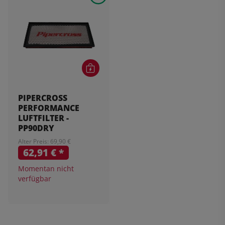
PIPERCROSS
PERFORMANCE
LUFTFILTER -
PP90DRY
Alter Preis: 69,90 €
62,91 €
*
Momentan nicht
verfügbar