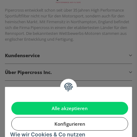
Pipercross entwickelt schon seit über 35 Jahren High Performance
Sportluftfilter nicht nur für den Motorsport, sondern auch für den
heimischen Markt. Mit Firmensitz in Northampton, England befindet
sich die Firma Pipercross in einem der etabliertesten Länder für den
Rennsport. Die bekanntesten Wettbewerbs-Motoren stammen aus
englischer Entwicklung und Fertigung.
Kundenservice
Über Pipercross Inc.
Informationen
Gesetzliche Informationen
Alle akzeptieren
Konfigurieren
Wie wir Cookies & Co nutzen