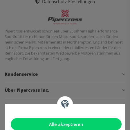
Datenschutz-Einstellungen
Pipercross entwickelt schon seit über 35 Jahren High Performance
Sportluftfilter nicht nur für den Motorsport, sondern auch für den
heimischen Markt. Mit Firmensitz in Northampton, England befindet
sich die Firma Pipercross in einem der etabliertesten Länder für den
Rennsport. Die bekanntesten Wettbewerbs-Motoren stammen aus
englischer Entwicklung und Fertigung.
Kundenservice
Über Pipercross Inc.
Informationen
Gesetzliche Informationen
Alle akzeptieren