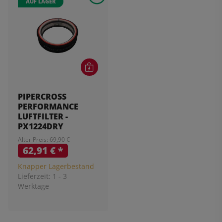
AUF LAGER
PIPERCROSS
PERFORMANCE
LUFTFILTER -
PX1224DRY
Alter Preis: 69,90 €
62,91 €
*
Knapper Lagerbestand
Lieferzeit:
1 - 3
Werktage