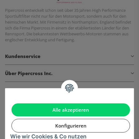
Pipercross entwickelt schon seit über 35 Jahren High Performance
Sportluftfilter nicht nur für den Motorsport, sondern auch für den
heimischen Markt. Mit Firmensitz in Northampton, England befindet
sich die Firma Pipercross in einem der etabliertesten Länder für den
Rennsport. Die bekanntesten Wettbewerbs-Motoren stammen aus
englischer Entwicklung und Fertigung.
Kundenservice
Über Pipercross Inc.
Informationen
Gesetzliche Informationen
Alle akzeptieren
Konfigurieren
Wie wir Cookies & Co nutzen