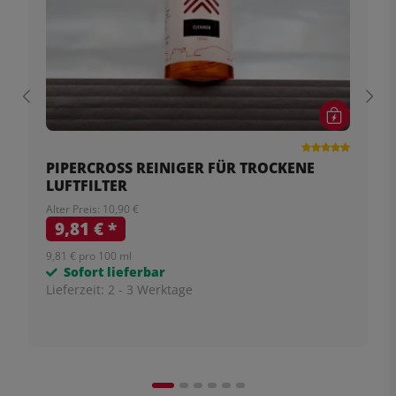
PIPERCROSS REINIGER FÜR TROCKENE
LUFTFILTER
Alter Preis: 10,90 €
9,81 €
*
9,81 € pro 100 ml
Sofort lieferbar
Lieferzeit:
2 - 3 Werktage