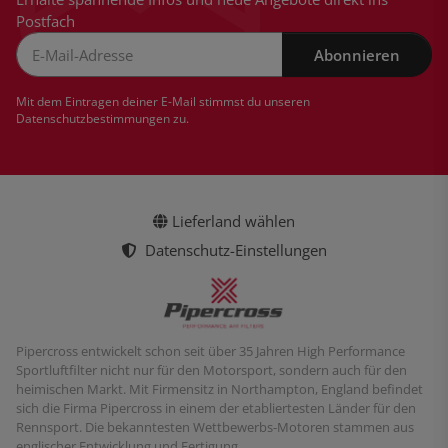
Postfach
Abonnieren
Newsletter Abonnieren
Mit dem Eintragen deiner E-Mail stimmst du unseren
Datenschutzbestimmungen
zu.
Lieferland wählen
Datenschutz-Einstellungen
Pipercross entwickelt schon seit über 35 Jahren High Performance
Sportluftfilter nicht nur für den Motorsport, sondern auch für den
heimischen Markt. Mit Firmensitz in Northampton, England befindet
sich die Firma Pipercross in einem der etabliertesten Länder für den
Rennsport. Die bekanntesten Wettbewerbs-Motoren stammen aus
englischer Entwicklung und Fertigung.