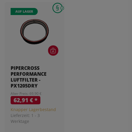
AUF LAGER
PIPERCROSS
PERFORMANCE
LUFTFILTER -
PX1205DRY
Alter Preis: 69,90 €
62,91 €
*
Knapper Lagerbestand
Lieferzeit:
1 - 3
Werktage