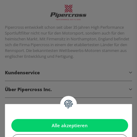
Pipercross entwickelt schon seit über 35 Jahren High Performance
Sportluftfilter nicht nur für den Motorsport, sondern auch für den
heimischen Markt. Mit Firmensitz in Northampton, England befindet
sich die Firma Pipercross in einem der etabliertesten Länder für den
Rennsport. Die bekanntesten Wettbewerbs-Motoren stammen aus
englischer Entwicklung und Fertigung.
Kundenservice
Über Pipercross Inc.
Informationen
Gesetzliche Informationen
Alle akzeptieren