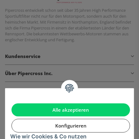
Pipercross entwickelt schon seit über 35 Jahren High Performance
Sportluftfilter nicht nur für den Motorsport, sondern auch für den
heimischen Markt. Mit Firmensitz in Northampton, England befindet
sich die Firma Pipercross in einem der etabliertesten Länder für den
Rennsport. Die bekanntesten Wettbewerbs-Motoren stammen aus
englischer Entwicklung und Fertigung.
Kundenservice
Über Pipercross Inc.
Informationen
Gesetzliche Informationen
Alle akzeptieren
Konfigurieren
Wie wir Cookies & Co nutzen