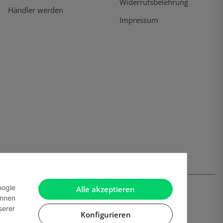
Widerrufsbelehrung
Händler werden
Impressum
oogle
Alle akzeptieren
önnen
serer
Konfigurieren