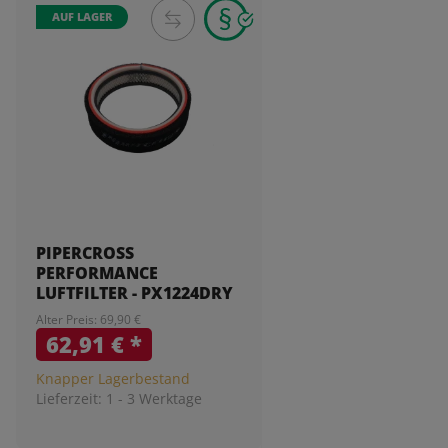
AUF LAGER
PIPERCROSS
PERFORMANCE
LUFTFILTER - PX1224DRY
Alter Preis: 69,90 €
62,91 €
*
Knapper Lagerbestand
Lieferzeit:
1 - 3 Werktage