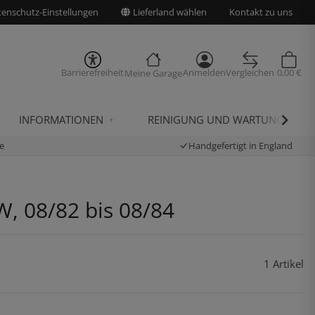
enschutz-Einstellungen
Lieferland wählen
Kontakt zu uns
Barrierefreiheit
Anmelden
Vergleichen
0,00 €
Meine Garage
INFORMATIONEN
REINIGUNG UND WARTUNG
e
Handgefertigt in England
W, 08/82 bis 08/84
1 Artikel