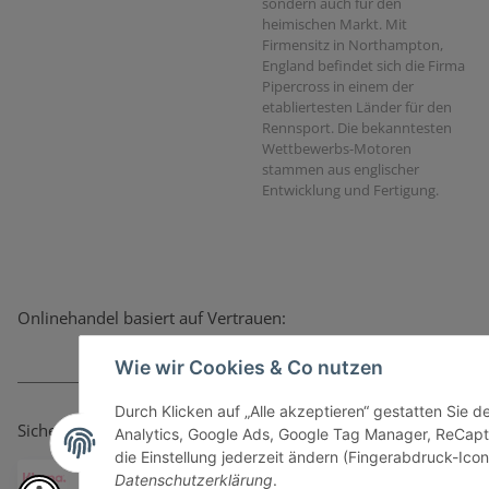
sondern auch für den
heimischen Markt. Mit
Firmensitz in Northampton,
England befindet sich die Firma
Pipercross in einem der
etabliertesten Länder für den
Rennsport. Die bekanntesten
Wettbewerbs-Motoren
stammen aus englischer
Entwicklung und Fertigung.
Onlinehandel basiert auf Vertrauen:
Wie wir Cookies & Co nutzen
Durch Klicken auf „Alle akzeptieren“ gestatten Sie 
Sicher bezahlen via:
Analytics, Google Ads, Google Tag Manager, ReCapt
die Einstellung jederzeit ändern (Fingerabdruck-Icon 
Datenschutzerklärung
.