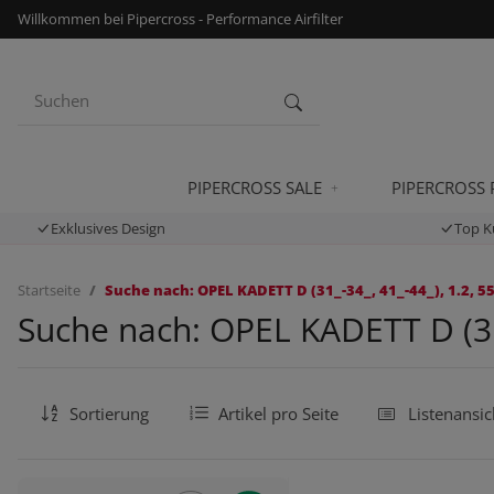
Willkommen bei Pipercross - Performance Airfilter
PIPERCROSS SALE
PIPERCROSS
Exklusives Design
Top K
Startseite
Suche nach: OPEL KADETT D (31_-34_, 41_-44_), 1.2, 55
Suche nach: OPEL KADETT D (31_
Sortierung
Artikel pro Seite
Listenansic