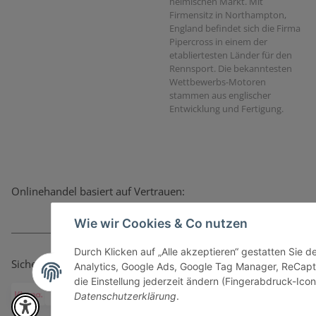
heimischen Markt. Mit
Firmensitz in Northampton,
England befindet sich die Firma
Pipercross in einem der
etabliertesten Länder für den
Rennsport. Die bekanntesten
Wettbewerbs-Motoren
stammen aus englischer
Entwicklung und Fertigung.
Onlinehandel basiert auf Vertrauen:
Wie wir Cookies & Co nutzen
Durch Klicken auf „Alle akzeptieren“ gestatten Sie 
Sicher bezahlen via:
Analytics, Google Ads, Google Tag Manager, ReCapt
die Einstellung jederzeit ändern (Fingerabdruck-Icon 
Datenschutzerklärung
.