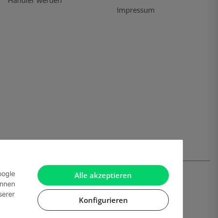
Händler werden
Impressum
oogle
Alle akzeptieren
önnen
serer
Konfigurieren