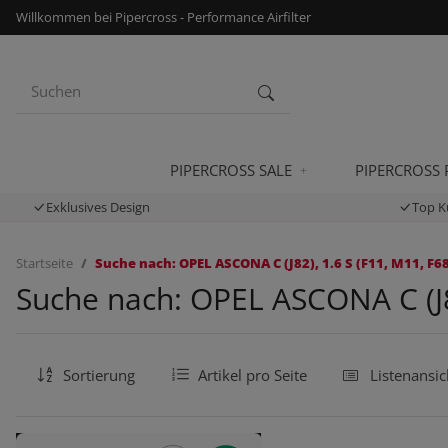
Willkommen bei Pipercross - Performance Airfilter
PIPERCROSS SALE
PIPERCROSS
Exklusives Design
Top K
Startseite
Suche nach: OPEL ASCONA C (J82), 1.6 S (F11, M11, F68
Suche nach: OPEL ASCONA C (J82
Sortierung
Artikel pro Seite
Listenansic