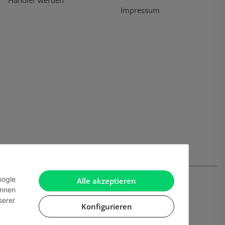
Händler werden
Impressum
oogle
Alle akzeptieren
önnen
serer
Konfigurieren