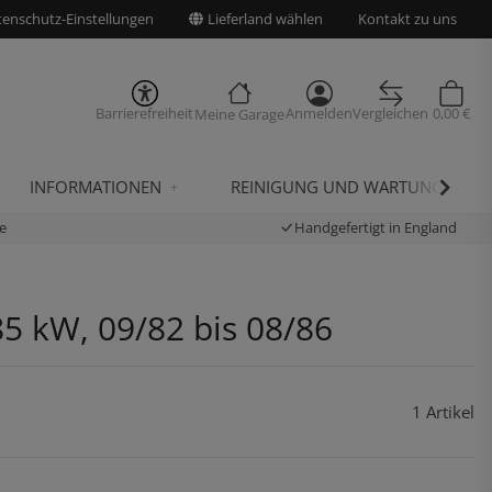
enschutz-Einstellungen
Lieferland wählen
Kontakt zu uns
Barrierefreiheit
Anmelden
Vergleichen
0,00 €
Meine Garage
INFORMATIONEN
REINIGUNG UND WARTUNG
e
Handgefertigt in England
85 kW, 09/82 bis 08/86
1 Artikel