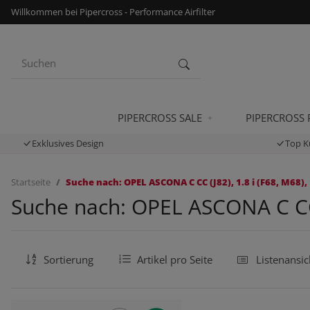
Willkommen bei Pipercross - Performance Airfilter
PIPERCROSS SALE
PIPERCROSS
Exklusives Design
Top K
Startseite
Suche nach: OPEL ASCONA C CC (J82), 1.8 i (F68, M68),
Suche nach: OPEL ASCONA C CC (
Sortierung
Artikel pro Seite
Listenansic