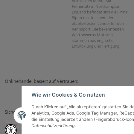
heimischen Markt. Mit
Firmensitz in Northampton,
England befindet sich die Firma
Pipercross in einem der
etabliertesten Länder für den
Rennsport. Die bekanntesten
Wettbewerbs-Motoren
stammen aus englischer
Entwicklung und Fertigung.
Onlinehandel basiert auf Vertrauen:
Wie wir Cookies & Co nutzen
Durch Klicken auf „Alle akzeptieren“ gestatten Sie 
Sicher bezahlen via:
Analytics, Google Ads, Google Tag Manager, ReCapt
die Einstellung jederzeit ändern (Fingerabdruck-Icon 
Datenschutzerklärung
.