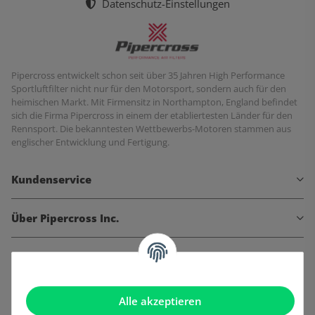
Datenschutz-Einstellungen
Pipercross entwickelt schon seit über 35 Jahren High Performance
Sportluftfilter nicht nur für den Motorsport, sondern auch für den
heimischen Markt. Mit Firmensitz in Northampton, England befindet
sich die Firma Pipercross in einem der etabliertesten Länder für den
Rennsport. Die bekanntesten Wettbewerbs-Motoren stammen aus
englischer Entwicklung und Fertigung.
Kundenservice
Über Pipercross Inc.
Informationen
Gesetzliche Informationen
Alle akzeptieren