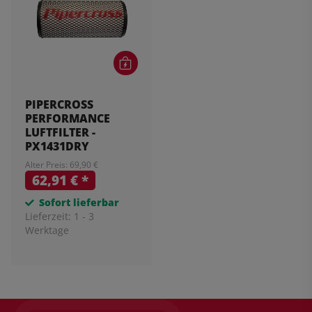
PIPERCROSS
PERFORMANCE
LUFTFILTER -
PX1431DRY
Alter Preis: 69,90 €
62,91 €
*
Sofort lieferbar
Lieferzeit:
1 - 3
Werktage