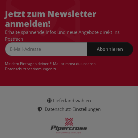
Jetzt zum Newsletter
anmelden!
Erhalte spannende Infos und neue Angebote direkt ins
Postfach
Abonnieren
Newsletter Abonnieren
Mit dem Eintragen deiner E-Mail stimmst du unseren
Datenschutzbestimmungen
zu.
Lieferland wählen
Datenschutz-Einstellungen