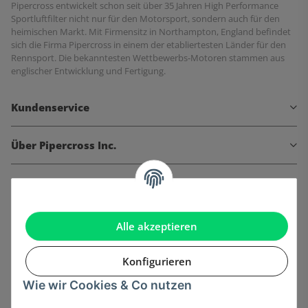
Pipercross entwickelt schon seit über 35 Jahren High Performance
Sportluftfilter nicht nur für den Motorsport, sondern auch für den
heimischen Markt. Mit Firmensitz in Northampton, England befindet
sich die Firma Pipercross in einem der etabliertesten Länder für den
Rennsport. Die bekanntesten Wettbewerbs-Motoren stammen aus
englischer Entwicklung und Fertigung.
Kundenservice
Über Pipercross Inc.
Informationen
Gesetzliche Informationen
Alle akzeptieren
Konfigurieren
Wie wir Cookies & Co nutzen
Onlinehandel basiert auf Vertrauen: