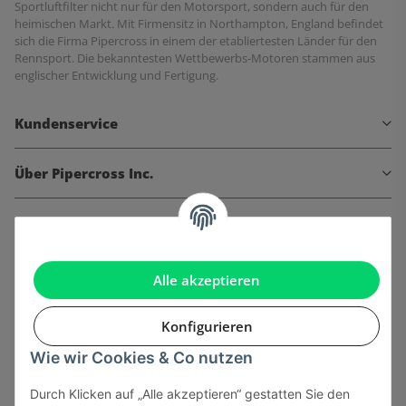
Sportluftfilter nicht nur für den Motorsport, sondern auch für den
heimischen Markt. Mit Firmensitz in Northampton, England befindet
sich die Firma Pipercross in einem der etabliertesten Länder für den
Rennsport. Die bekanntesten Wettbewerbs-Motoren stammen aus
englischer Entwicklung und Fertigung.
Kundenservice
Über Pipercross Inc.
Informationen
Gesetzliche Informationen
Alle akzeptieren
Konfigurieren
Wie wir Cookies & Co nutzen
Onlinehandel basiert auf Vertrauen:
Durch Klicken auf „Alle akzeptieren“ gestatten Sie den