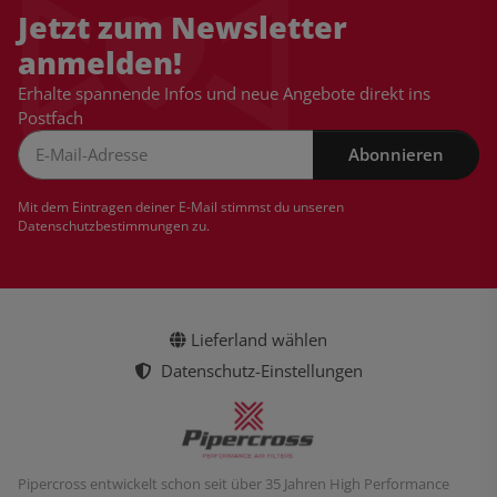
Jetzt zum Newsletter
anmelden!
Erhalte spannende Infos und neue Angebote direkt ins
Postfach
Abonnieren
Newsletter Abonnieren
Mit dem Eintragen deiner E-Mail stimmst du unseren
Datenschutzbestimmungen
zu.
Lieferland wählen
Datenschutz-Einstellungen
Pipercross entwickelt schon seit über 35 Jahren High Performance