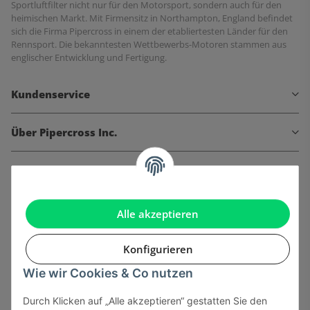
Sportluftfilter nicht nur für den Motorsport, sondern auch für den
heimischen Markt. Mit Firmensitz in Northampton, England befindet
sich die Firma Pipercross in einem der etabliertesten Länder für den
Rennsport. Die bekanntesten Wettbewerbs-Motoren stammen aus
englischer Entwicklung und Fertigung.
Kundenservice
Über Pipercross Inc.
Informationen
Gesetzliche Informationen
Alle akzeptieren
Konfigurieren
Wie wir Cookies & Co nutzen
Onlinehandel basiert auf Vertrauen:
Durch Klicken auf „Alle akzeptieren“ gestatten Sie den