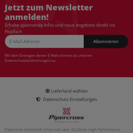
Jetzt zum Newsletter
anmelden!
Erhalte spannende Infos und neue Angebote direkt ins
Postfach
Abonnieren
Newsletter Abonnieren
Mit dem Eintragen deiner E-Mail stimmst du unseren
Datenschutzbestimmungen
zu.
Lieferland wählen
Datenschutz-Einstellungen
Pipercross entwickelt schon seit über 35 Jahren High Performance