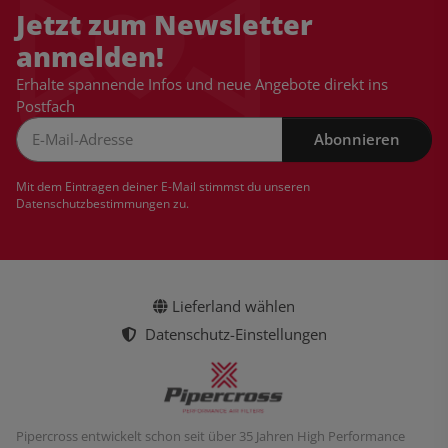
Jetzt zum Newsletter
anmelden!
Erhalte spannende Infos und neue Angebote direkt ins
Postfach
Abonnieren
Newsletter Abonnieren
Mit dem Eintragen deiner E-Mail stimmst du unseren
Datenschutzbestimmungen
zu.
Lieferland wählen
Datenschutz-Einstellungen
Pipercross entwickelt schon seit über 35 Jahren High Performance