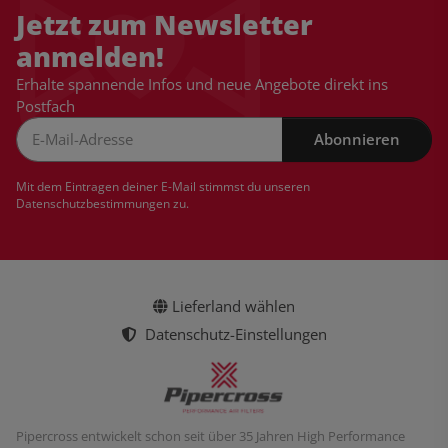
Jetzt zum Newsletter
anmelden!
Erhalte spannende Infos und neue Angebote direkt ins
Postfach
Abonnieren
Newsletter Abonnieren
Mit dem Eintragen deiner E-Mail stimmst du unseren
Datenschutzbestimmungen
zu.
Lieferland wählen
Datenschutz-Einstellungen
Pipercross entwickelt schon seit über 35 Jahren High Performance