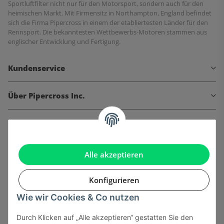
Sportluftfilter nicht nur für den Motorsport, sondern auch für den
heimischen Markt. Mit Firmensitz in Northampton, England befindet
sich die Firma Pipercross in einem der etabliertesten Länder für den
Rennsport. Die bekanntesten Wettbewerbs-Motoren stammen aus
englischer Entwicklung und Fertigung.
Kundenservice
Über Pipercross Inc.
Informationen
Gesetzliche Informationen
Alle akzeptieren
Konfigurieren
Wie wir Cookies & Co nutzen
Onlinehandel basiert auf Vertrauen:
Durch Klicken auf „Alle akzeptieren“ gestatten Sie den