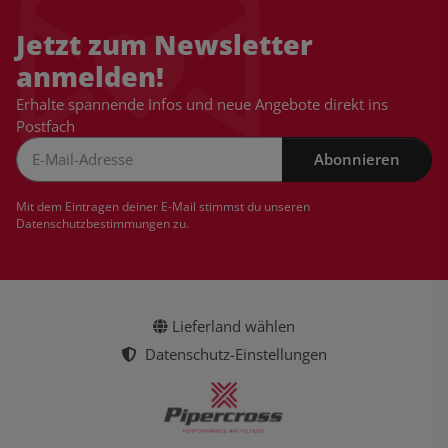
Jetzt zum Newsletter
anmelden!
Erhalte spannende Infos und neue Angebote direkt ins
Postfach
Abonnieren
Newsletter Abonnieren
Mit dem Eintragen deiner E-Mail stimmst du unseren
Datenschutzbestimmungen
zu.
Lieferland wählen
Datenschutz-Einstellungen