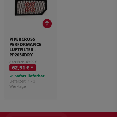
PIPERCROSS
PERFORMANCE
LUFTFILTER -
PP2056DRY
Alter Preis: 69,90 €
62,91 €
*
Sofort lieferbar
Lieferzeit:
1 - 3
Werktage