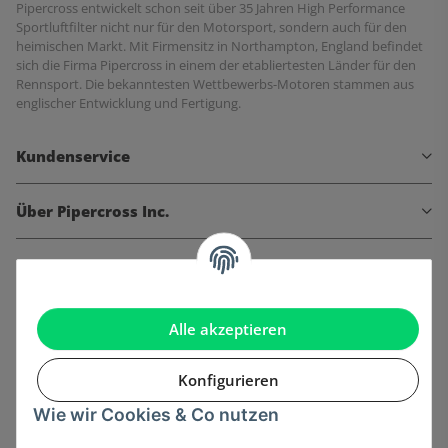
Pipercross entwickelt schon seit über 35 Jahren High Performance
Sportluftfilter nicht nur für den Motorsport, sondern auch für den
heimischen Markt. Mit Firmensitz in Northampton, England befindet
sich die Firma Pipercross in einem der etabliertesten Länder für den
Rennsport. Die bekanntesten Wettbewerbs-Motoren stammen aus
englischer Entwicklung und Fertigung.
Kundenservice
Über Pipercross Inc.
Informationen
Gesetzliche Informationen
Alle akzeptieren
Konfigurieren
Wie wir Cookies & Co nutzen
Onlinehandel basiert auf Vertrauen: