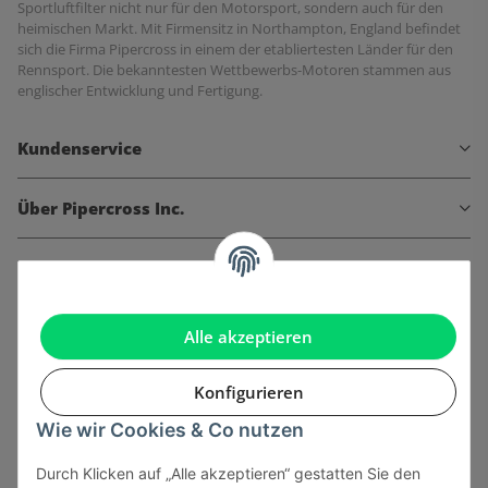
Sportluftfilter nicht nur für den Motorsport, sondern auch für den
heimischen Markt. Mit Firmensitz in Northampton, England befindet
sich die Firma Pipercross in einem der etabliertesten Länder für den
Rennsport. Die bekanntesten Wettbewerbs-Motoren stammen aus
englischer Entwicklung und Fertigung.
Kundenservice
Über Pipercross Inc.
Informationen
Gesetzliche Informationen
Alle akzeptieren
Konfigurieren
Wie wir Cookies & Co nutzen
Onlinehandel basiert auf Vertrauen:
Durch Klicken auf „Alle akzeptieren“ gestatten Sie den