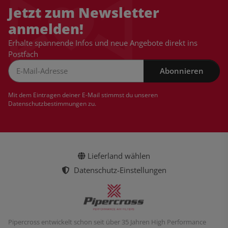
Jetzt zum Newsletter
anmelden!
Erhalte spannende Infos und neue Angebote direkt ins
Postfach
Abonnieren
Newsletter Abonnieren
Mit dem Eintragen deiner E-Mail stimmst du unseren
Datenschutzbestimmungen
zu.
Lieferland wählen
Datenschutz-Einstellungen
Pipercross entwickelt schon seit über 35 Jahren High Performance