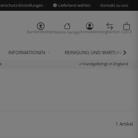
enschutz-Einstellungen
Lieferland wählen
Kontakt zu uns
Barrierefreiheit
Anmelden
Vergleichen
0,00 €
Meine Garage
INFORMATIONEN
REINIGUNG UND WARTUNG
e
Handgefertigt in England
1 Artikel