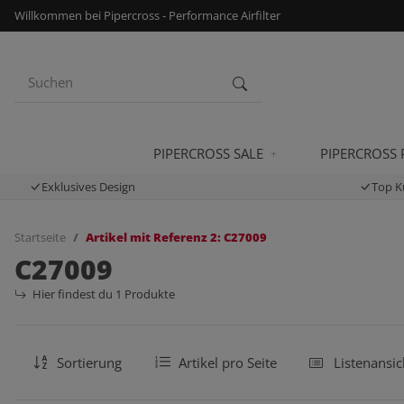
Willkommen bei Pipercross - Performance Airfilter
PIPERCROSS SALE
PIPERCROSS
Exklusives Design
Top K
Startseite
Artikel mit Referenz 2: C27009
C27009
Hier findest du 1 Produkte
Sortierung
Artikel pro Seite
Listenansic