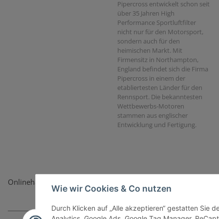
Pipercross entwickelt schon seit
über 35 Jahren High
Performance Sportluftfilter
nicht nur für den Motorsport,
sondern auch für den
heimischen Markt. Mit
Firmensitz in Northampton,
England befindet sich die Firma
Pipercross in einem der
etabliertesten Länder für den
Rennsport. Die bekanntesten
Wettbewerbs-Motoren
stammen aus englischer
Entwicklung und Fertigung.
Onlinehandel basiert auf Vertrauen:
Wie wir Cookies & Co nutzen
Durch Klicken auf „Alle akzeptieren“ gestatten Sie 
Analytics, Google Ads, Google Tag Manager, ReCapt