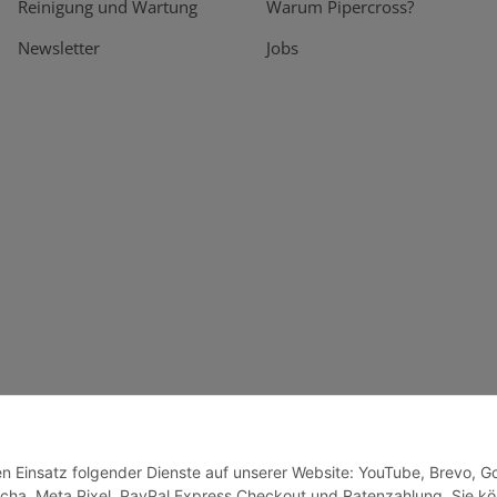
Reinigung und Wartung
Warum Pipercross?
Newsletter
Jobs
den Einsatz folgender Dienste auf unserer Website: YouTube, Brevo, G
cha, Meta Pixel, PayPal Express Checkout und Ratenzahlung. Sie k