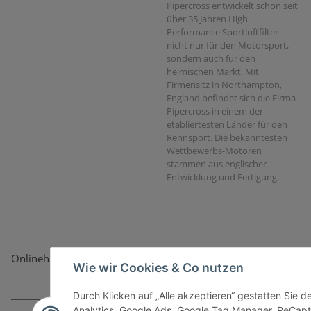
Pipercross entwickelt schon seit
über 35 Jahren High
Performance Sportluftfilter
nicht nur für den Motorsport,
sondern auch für den
heimischen Markt. Mit
Firmensitz in Northampton,
England befindet sich die Firma
Pipercross in einem der
etabliertesten Länder für den
Rennsport. Die bekanntesten
Wettbewerbs-Motoren
stammen aus englischer
Entwicklung und Fertigung.
Onlinehandel basiert auf Vertrauen:
Wie wir Cookies & Co nutzen
Durch Klicken auf „Alle akzeptieren“ gestatten Sie 
Analytics, Google Ads, Google Tag Manager, ReCapt