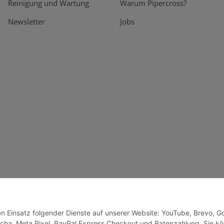
Reinigung und Wartung
Warum Pipercross?
Newsletter
Jobs
den Einsatz folgender Dienste auf unserer Website: YouTube, Brevo, G
cha, Meta Pixel, PayPal Express Checkout und Ratenzahlung. Sie k