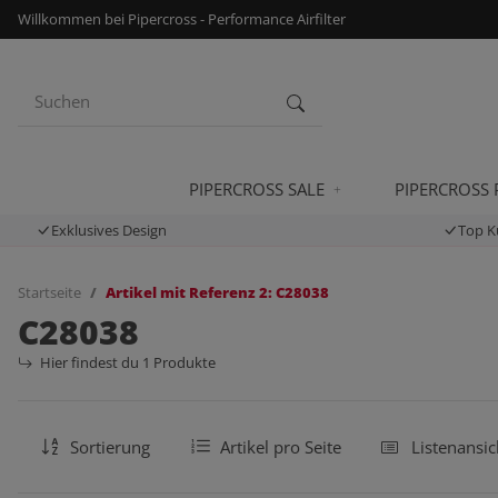
Willkommen bei Pipercross - Performance Airfilter
PIPERCROSS SALE
PIPERCROSS
Exklusives Design
Top K
Startseite
Artikel mit Referenz 2: C28038
C28038
Hier findest du 1 Produkte
Sortierung
Artikel pro Seite
Listenansic