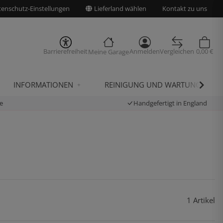
enschutz-Einstellungen
Lieferland wählen
Kontakt zu uns
Barrierefreiheit
Anmelden
Vergleichen
0,00 €
Meine Garage
INFORMATIONEN
REINIGUNG UND WARTUNG
e
Handgefertigt in England
1 Artikel