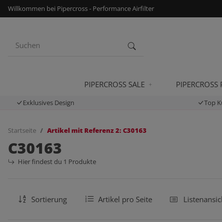
Willkommen bei Pipercross - Performance Airfilter
PIPERCROSS SALE
PIPERCROSS
Exklusives Design
Top K
Startseite
Artikel mit Referenz 2: C30163
C30163
Hier findest du 1 Produkte
Sortierung
Artikel pro Seite
Listenansic