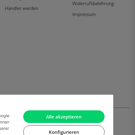
Widerrufsbelehrung
Händler werden
Impressum
oogle
Alle akzeptieren
önnen
serer
Konfigurieren