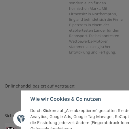
sondern auch für den
heimischen Markt. Mit
Firmensitz in Northampton,
England befindet sich die Firma
Pipercross in einem der
etabliertesten Länder für den
Rennsport. Die bekanntesten
Wettbewerbs-Motoren
stammen aus englischer
Entwicklung und Fertigung.
Onlinehandel basiert auf Vertrauen:
Wie wir Cookies & Co nutzen
Durch Klicken auf „Alle akzeptieren“ gestatten Sie 
Sicher bezahlen via:
Analytics, Google Ads, Google Tag Manager, ReCapt
die Einstellung jederzeit ändern (Fingerabdruck-Icon 
Datenschutzerklärung
.