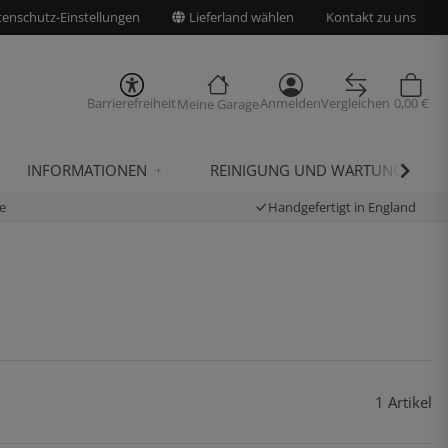
enschutz-Einstellungen
Lieferland wählen
Kontakt zu uns
Barrierefreiheit
Anmelden
Vergleichen
0,00 €
Meine Garage
INFORMATIONEN
REINIGUNG UND WARTUNG
e
Handgefertigt in England
1 Artikel