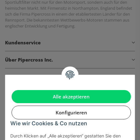
Sportluftfilter nicht nur für den Motorsport, sondern auch für den
heimischen Markt. Mit Firmensitz in Northampton, England befindet
sich die Firma Pipercross in einem der etabliertesten Länder für den
Rennsport. Die bekanntesten Wettbewerbs-Motoren stammen aus
englischer Entwicklung und Fertigung.
Kundenservice
Über Pipercross Inc.
Informationen
Gesetzliche Informationen
Alle akzeptieren
Konfigurieren
Wie wir Cookies & Co nutzen
Onlinehandel basiert auf Vertrauen:
Durch Klicken auf „Alle akzeptieren“ gestatten Sie den