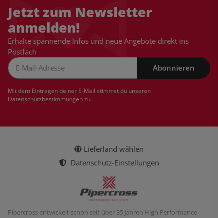
Jetzt zum Newsletter
anmelden!
Erhalte spannende Infos und neue Angebote direkt ins
Postfach
Abonnieren
Newsletter Abonnieren
Mit dem Eintragen deiner E-Mail stimmst du unseren
Datenschutzbestimmungen
zu.
Lieferland wählen
Datenschutz-Einstellungen
Pipercross entwickelt schon seit über 35 Jahren High Performance