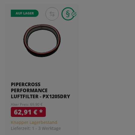
AUF LAGER
PIPERCROSS
PERFORMANCE
LUFTFILTER - PX1205DRY
Alter Preis: 69,90 €
62,91 €
*
Knapper Lagerbestand
Lieferzeit:
1 - 3 Werktage