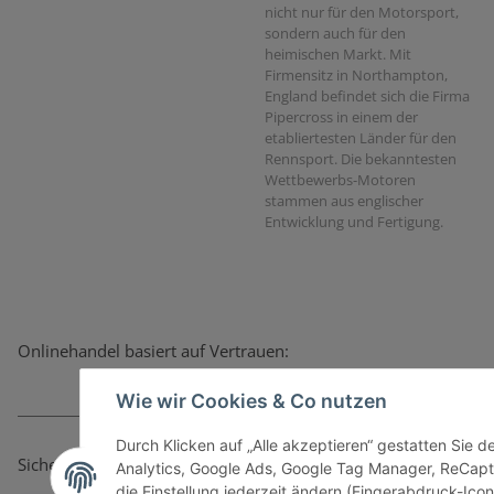
nicht nur für den Motorsport,
sondern auch für den
heimischen Markt. Mit
Firmensitz in Northampton,
England befindet sich die Firma
Pipercross in einem der
etabliertesten Länder für den
Rennsport. Die bekanntesten
Wettbewerbs-Motoren
stammen aus englischer
Entwicklung und Fertigung.
Onlinehandel basiert auf Vertrauen:
Wie wir Cookies & Co nutzen
Durch Klicken auf „Alle akzeptieren“ gestatten Sie 
Sicher bezahlen via:
Analytics, Google Ads, Google Tag Manager, ReCapt
die Einstellung jederzeit ändern (Fingerabdruck-Icon 