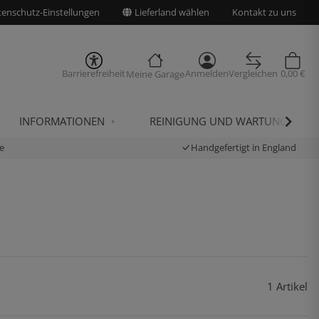
enschutz-Einstellungen
Lieferland wählen
Kontakt zu uns
Barrierefreiheit
Anmelden
Vergleichen
0,00 €
Meine Garage
INFORMATIONEN
REINIGUNG UND WARTUNG
e
Handgefertigt in England
1 Artikel