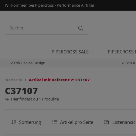
Willkommen bei Pipercross - Performance Airfilter
PIPERCROSS SALE
PIPERCROSS
Exklusives Design
Top K
Startseite
Artikel mit Referenz 2: C37107
C37107
Hier findest du 1 Produkte
Sortierung
Artikel pro Seite
Listenansic