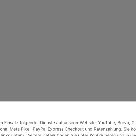
den Einsatz folgender Dienste auf unserer Website: YouTube, Brevo, G
cha, Meta Pixel, PayPal Express Checkout und Ratenzahlung. Sie k
links unten). Weitere Details finden Sie unter
Konfigurieren
und in un