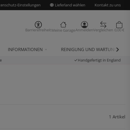
enschutz-Einstellungen
Lieferland wählen
Kontakt zu uns
Barrierefreiheit
Anmelden
Vergleichen
0,00 €
Meine Garage
INFORMATIONEN
REINIGUNG UND WARTUNG
e
Handgefertigt in England
1 Artikel