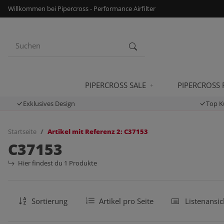
Willkommen bei Pipercross - Performance Airfilter
PIPERCROSS SALE
PIPERCROSS
Exklusives Design
Top K
Startseite
Artikel mit Referenz 2: C37153
C37153
Hier findest du 1 Produkte
Sortierung
Artikel pro Seite
Listenansic