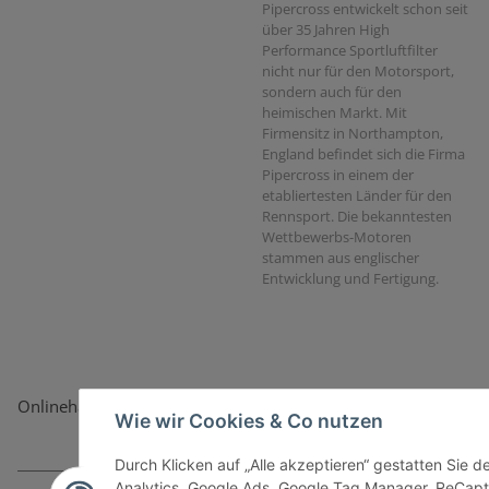
Pipercross entwickelt schon seit
über 35 Jahren High
Performance Sportluftfilter
nicht nur für den Motorsport,
sondern auch für den
heimischen Markt. Mit
Firmensitz in Northampton,
England befindet sich die Firma
Pipercross in einem der
etabliertesten Länder für den
Rennsport. Die bekanntesten
Wettbewerbs-Motoren
stammen aus englischer
Entwicklung und Fertigung.
Onlinehandel basiert auf Vertrauen:
Wie wir Cookies & Co nutzen
Durch Klicken auf „Alle akzeptieren“ gestatten Sie 
Analytics, Google Ads, Google Tag Manager, ReCapt