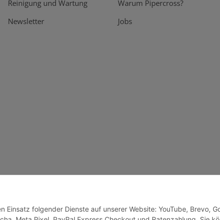
Reinigung und Wartung
Warum Pipercross?
Newsletter
Jobs
den Einsatz folgender Dienste auf unserer Website: YouTube, Brevo, G
cha, Meta Pixel, PayPal Express Checkout und Ratenzahlung. Sie k