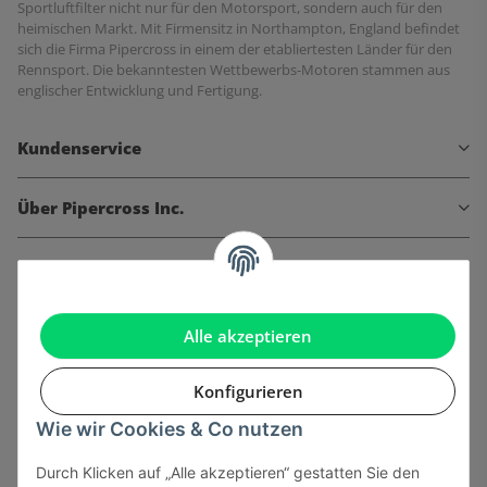
Sportluftfilter nicht nur für den Motorsport, sondern auch für den
heimischen Markt. Mit Firmensitz in Northampton, England befindet
sich die Firma Pipercross in einem der etabliertesten Länder für den
Rennsport. Die bekanntesten Wettbewerbs-Motoren stammen aus
englischer Entwicklung und Fertigung.
Kundenservice
Über Pipercross Inc.
Informationen
Gesetzliche Informationen
Alle akzeptieren
Konfigurieren
Wie wir Cookies & Co nutzen
Onlinehandel basiert auf Vertrauen:
Durch Klicken auf „Alle akzeptieren“ gestatten Sie den