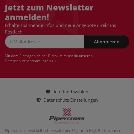
Jetzt zum Newsletter
anmelden!
Erhalte spannende Infos und neue Angebote direkt ins
Postfach
Abonnieren
Newsletter Abonnieren
Mit dem Eintragen deiner E-Mail stimmst du unseren
Datenschutzbestimmungen
zu.
Lieferland wählen
Datenschutz-Einstellungen
Pipercross entwickelt schon seit über 35 Jahren High Performance