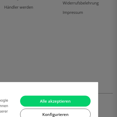
Widerrufsbelehrung
Händler werden
Impressum
oogle
Alle akzeptieren
önnen
serer
Konfigurieren