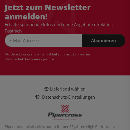
Jetzt zum Newsletter
anmelden!
Erhalte spannende Infos und neue Angebote direkt ins
Postfach
Abonnieren
Newsletter Abonnieren
Mit dem Eintragen deiner E-Mail stimmst du unseren
Datenschutzbestimmungen
zu.
Lieferland wählen
Datenschutz-Einstellungen
Pipercross entwickelt schon seit über 35 Jahren High Performance