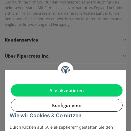
Sportluftfilter nicht nur für den Motorsport, sondern auch für den
heimischen Markt. Mit Firmensitz in Northampton, England befindet
sich die Firma Pipercross in einem der etabliertesten Länder für den
Rennsport. Die bekanntesten Wettbewerbs-Motoren stammen aus
englischer Entwicklung und Fertigung.
Kundenservice
Über Pipercross Inc.
Informationen
Gesetzliche Informationen
Alle akzeptieren
Konfigurieren
Wie wir Cookies & Co nutzen
Onlinehandel basiert auf Vertrauen:
Durch Klicken auf „Alle akzeptieren“ gestatten Sie den