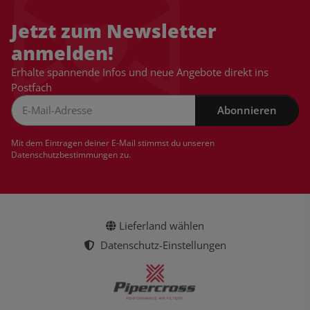
Jetzt zum Newsletter
anmelden!
Erhalte spannende Infos und neue Angebote direkt ins
Postfach
Abonnieren
Newsletter Abonnieren
Mit dem Eintragen deiner E-Mail stimmst du unseren
Datenschutzbestimmungen
zu.
Lieferland wählen
Datenschutz-Einstellungen