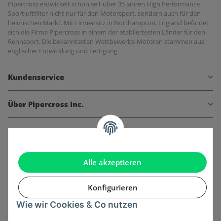
Pipercross entwickelt schon seit über 35 Jahren High Performance
Sportluftfilter nicht nur für den Motorsport, sondern auch für den
heimischen Markt. Mit Firmensitz in Northampton, England befindet
sich die Firma Pipercross in einem der etabliertesten Länder für den
Rennsport. Die bekanntesten Wettbewerbs-Motoren stammen aus
englischer Entwicklung und Fertigung.
Kundenservice
Über Pipercross Inc.
Informationen
Gesetzliche Informationen
Alle akzeptieren
Konfigurieren
Wie wir Cookies & Co nutzen
Onlinehandel basiert auf Vertrauen: