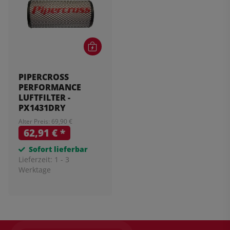
PIPERCROSS
PERFORMANCE
LUFTFILTER -
PX1431DRY
Alter Preis: 69,90 €
62,91 €
*
Sofort lieferbar
Lieferzeit:
1 - 3
Werktage